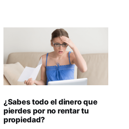
alojamiento por encima de otros. En esta guía,
encontrarás consejos valiosos para escribir
títulos atractivos y a
¿Sabes todo el dinero que
pierdes por no rentar tu
propiedad?