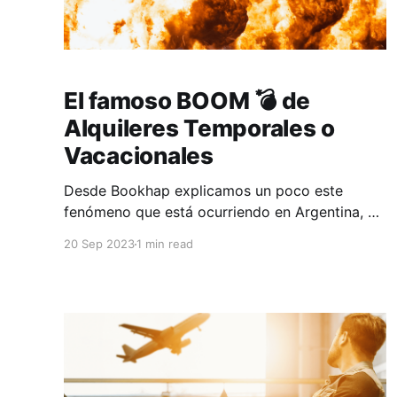
El famoso BOOM 💣 de
Alquileres Temporales o
Vacacionales
Desde Bookhap explicamos un poco este
fenómeno que está ocurriendo en Argentina, ya
que son varios los factores explican la
20 Sep 2023
1 min read
expansión de este formato: 1️⃣ En la post
pandemia más habitantes volvieron a viajar con
frecuencia a diferentes puntos del país y
ocupan cientos de inmuebles distribuidos en
todo el