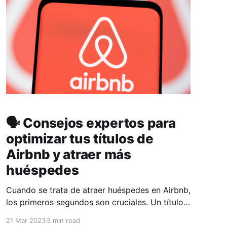
🗣 Consejos expertos para
optimizar tus títulos de
Airbnb y atraer más
huéspedes
Cuando se trata de atraer huéspedes en Airbnb,
los primeros segundos son cruciales. Un título
llamativo y convincente es la clave para captar
21 Mar 2023
3 min read
la atención de los viajeros y hacer que elijan tu