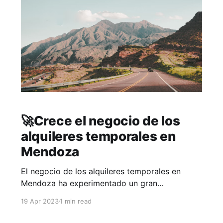
al
🚀Crece el negocio de los
alquileres temporales en
Mendoza
El negocio de los alquileres temporales en
Mendoza ha experimentado un gran
crecimiento en los últimos años: Cada vez son
19 Apr 2023
1 min read
más las personas que eligen alquilar una
propiedad durante su estadía en la ciudad, en