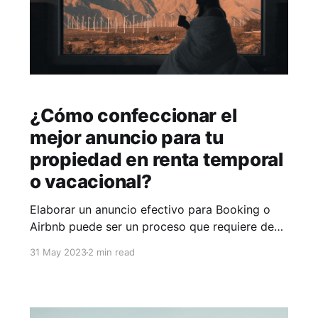
¿Cómo confeccionar el
mejor anuncio para tu
propiedad en renta temporal
o vacacional?
Elaborar un anuncio efectivo para Booking o
Airbnb puede ser un proceso que requiere de
tiempo y esfuerzo. Sin embargo, aquí te
31 May 2023
2 min read
brindaré algunos consejos para ayudarte a
crear un anuncio que venda más. * 📸 Utiliza
fotografías de calidad: las fotografías son uno
de los aspectos más importantes a considerar