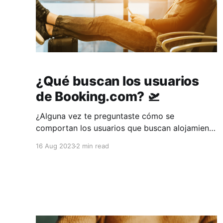
¿Qué buscan los usuarios
de Booking.com? 🛫
¿Alguna vez te preguntaste cómo se
comportan los usuarios que buscan alojamiento
en Booking? Aquí te damos un pequeño listado
16 Aug 2023
2 min read
📋 de las características que los usuarios de
esta plataforma suelen tener: 1️⃣ Buscan una
amplia selección de opciones Los usuarios de
Booking.com buscan una amplia variedad de
opciones de