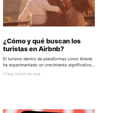
¿Cómo y qué buscan los
turistas en Airbnb?
El turismo dentro de plataformas como Airbnb
ha experimentado un crecimiento significativo
en los últimos años. Esta plataforma ofrece
17 May 2023
2 min read
opciones de alojamiento únicas y diversas, lo
que ha llevado a un aumento en la demanda de
los usuarios. A continuación, se detallan
algunos aspectos relevantes sobre el
comportamiento del turismo