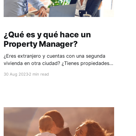
¿Qué es y qué hace un
Property Manager?
¿Eres extranjero y cuentas con una segunda
vivienda en otra ciudad? ¿Tienes propiedades y
no cuentas con el tiempo necesario para
30 Aug 2023
2 min read
administrarlas? Ahorra tiempo y problemas
contratando a un Property Management para
que te ayude con la gestión integral de tu casa,
desde posibles alquileres hasta la resolución de
problemas