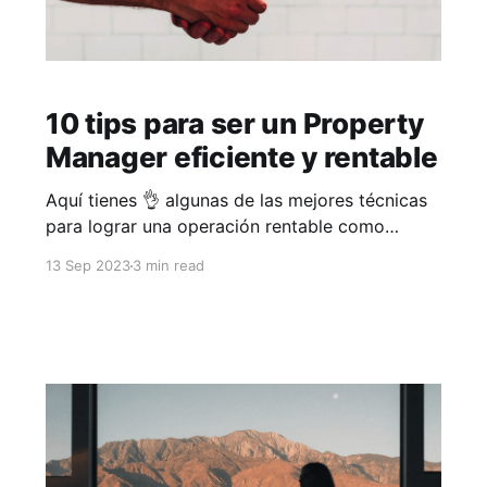
10 tips para ser un Property
Manager eficiente y rentable
Aquí tienes 👌 algunas de las mejores técnicas
para lograr una operación rentable como
property manager: 1. Establece un sistema
13 Sep 2023
3 min read
eficiente de gestión de propiedades Utiliza
software 🧑‍💻 o herramientas especializadas
para administrar de manera efectiva todas las
tareas relacionadas con tus propiedades, como
el seguimiento de los contratos de
arrendamiento, la