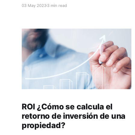
hacia donde enfoquemos nuestra estrategia, la
03 May 2023
3 min read
cual depende de países, tipo de estadía,
permanencia de la estadía, época del año,
temporadas, etc ✨ En la actualidad Con los
filtros que las plataformas otorgan para
facilitar la
ROI ¿Cómo se calcula el
retorno de inversión de una
propiedad?